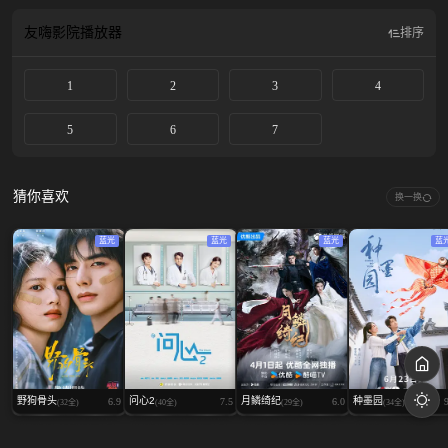
友嗨影院
播放器
排序
1
2
3
4
5
6
7
猜你喜欢
换一换
蓝光
蓝光
蓝光
蓝
野狗骨头
问心2
月鳞绮纪
种墨园
6.9
7.5
6.0
(32全)
(40全)
(29全)
(34全)