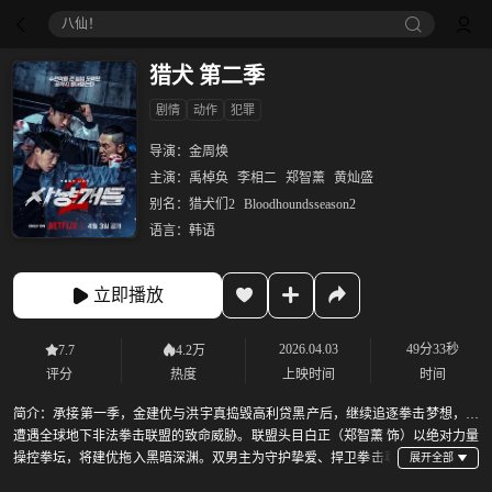
八仙！
猎犬 第二季
剧情
动作
犯罪
导演：
金周焕
主演：
禹棹奂
李相二
郑智薰
黄灿盛
别名：
猎犬们2
Bloodhoundsseason2
语言：
韩语
立即播放
2026.04.03
49分33秒
7.7
4.2万
评分
热度
上映时间
时间
简介：
承接第一季，金建优与洪宇真捣毁高利贷黑产后，继续追逐拳击梦想，却
遭遇全球地下非法拳击联盟的致命威胁。联盟头目白正（郑智薰 饰）以绝对力量
操控拳坛，将建优拖入黑暗深渊。双男主为守护挚爱、捍卫拳击尊
严，与跨国黑恶势力展开殊死对决。