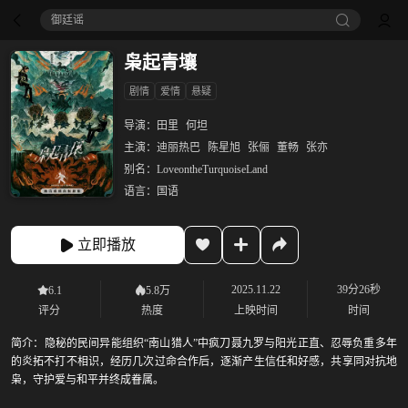
御廷谣‎
枭起青壤
剧情
爱情
悬疑
导演：
田里
何坦
主演：
迪丽热巴
陈星旭
张俪
董畅
张亦
别名：
LoveontheTurquoiseLand
语言：
国语
立即播放
2025.11.22
39分26秒
6.1
5.8万
评分
热度
上映时间
时间
简介：
隐秘的民间异能组织“南山猎人”中疯刀聂九罗与阳光正直、忍辱负重多年
的炎拓不打不相识，经历几次过命合作后，逐渐产生信任和好感，共享同对抗地
枭，守护爱与和平并终成眷属。