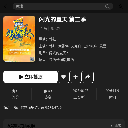
痴迷
闪光的夏天 第二季
音乐
真人秀
导演：
韩红
主演：
韩红
大张伟
吴克群
巴邓顿珠
黄誉
别名：
闪光的夏天2
语言：
汉语普通话,国语
立即播放
2025.06.07
30分14秒
3.0
843
评分
热度
上映时间
时间
简介：
新声代热血集结，高能轮番炸场。
友嗨影院
播放器
排序