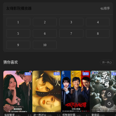
近一次杀人后，“豺狼”遇到了自己的对手，顽强的英国情报探员Bianca（拉什纳·
林奇 Lashana Lynch 饰）。Bianca开始在欧洲各地追捕“豺狼”，一场惊心动魄的猫
友嗨影院
播放器
排序
鼠追逐战由此展开，随之而来的是一连串的破坏。
1
2
3
4
5
6
7
8
9
10
猜你喜欢
换一换
蓝光
蓝光
蓝光
蓝
灿如繁星
这一秒过火
低智商犯罪
莫得闲
6.8
5.0
8.2
(32全)
(33全)
(24全)
(03全)