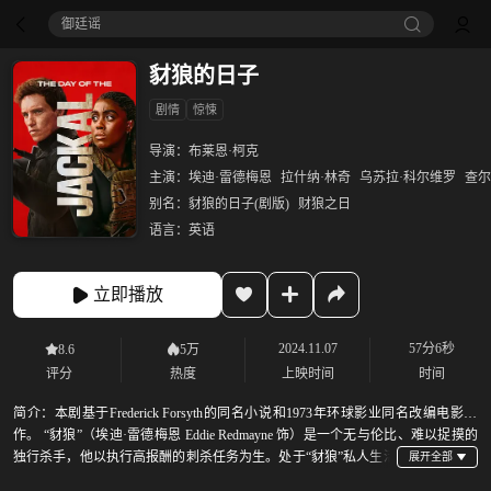
御廷谣‎
豺狼的日子
剧情
惊悚
导演：
布莱恩·柯克
主演：
埃迪·雷德梅恩
拉什纳·林奇
乌苏拉·科尔维罗
查尔
别名：
豺狼的日子(剧版)
财狼之日
语言：
英语
立即播放
2024.11.07
57分6秒
8.6
5万
评分
热度
上映时间
时间
简介：
本剧基于Frederick Forsyth的同名小说和1973年环球影业同名改编电影创
作。 “豺狼”（埃迪·雷德梅恩 Eddie Redmayne 饰）是一个无与伦比、难以捉摸的
独行杀手，他以执行高报酬的刺杀任务为生。处于“豺狼”私人生活
中心的Nuria（乌苏拉·科尔维罗 Úrsula Corberó 饰）对他的身份却一无所知。在最